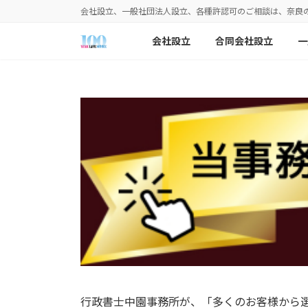
コ
ナ
会社設立、一般社団法人設立、各種許認可のご相談は、奈良
ン
ビ
テ
ゲ
会社設立
合同会社設立
一
ン
ー
ツ
シ
へ
ョ
ス
ン
キ
に
ッ
移
プ
動
行政書士中園事務所が、「多くのお客様から