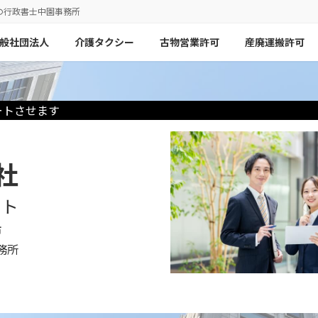
の行政書士中園事務所
般社団法人
介護タクシー
古物営業許可
産廃運搬許可
ートさせます
社
ート
市
務所