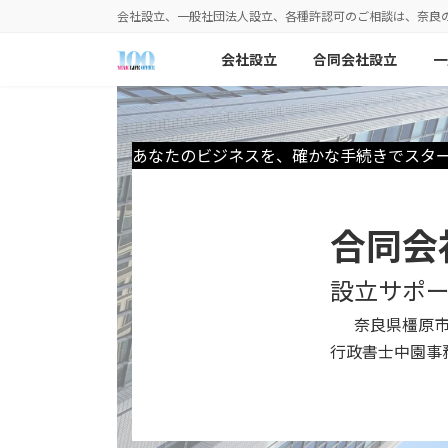
コ
ナ
会社設立、一般社団法人設立、各種許認可のご相談は、奈良
ン
ビ
テ
ゲ
会社設立
合同会社設立
一
ン
ー
ツ
シ
へ
ョ
あなたのビジネスを、確かな手続きでスタ
ス
ン
キ
に
ッ
移
プ
動
合同会
設立サポ
奈良県橿原
行政書士中園事