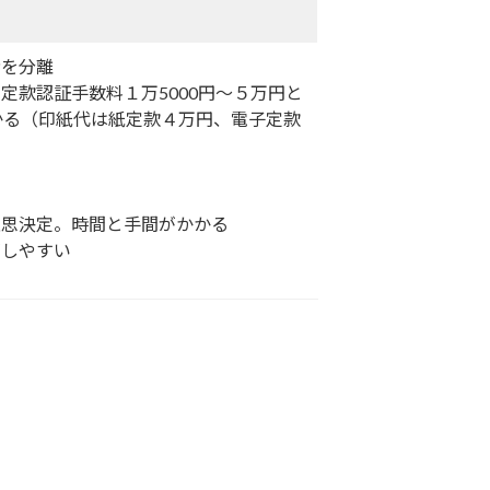
者を分離
定款認証手数料１万5000円～５万円と
かる（印紙代は紙定款４万円、電子定款
意思決定。時間と手間がかかる
がしやすい