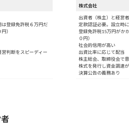
株式会社
出資者（株主）と経営
用は登録免許税６万円だ
定款認証必要。設立時に
０円）
登録免許税15万円がか
０円）
社会的信用が高い
経営判断をスピーディー
出資比率に応じて配当
株主総会、取締役会で
株式を発行し資金調達
決算公告の義務あり
営者